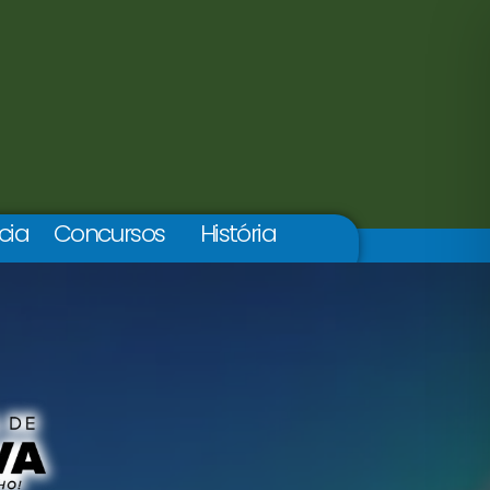
cia
Concursos
História