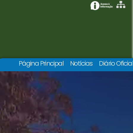
Página Principal
Notícias
Diário Oficia