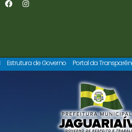
l
Estrutura de Governo
Portal da Transparên