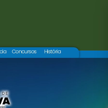
cia
Concursos
História