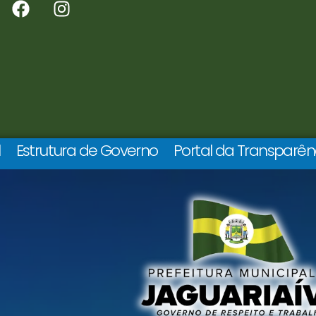
l
Estrutura de Governo
Portal da Transparên