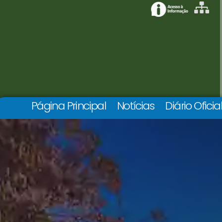
Página Principal
Notícias
Diário Oficia