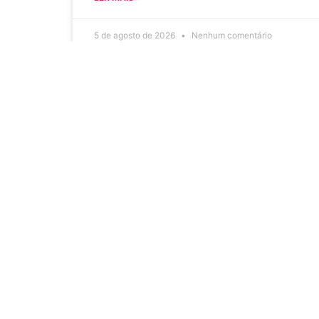
5 de agosto de 2026
Nenhum comentário
Diário Oficial Eletrônico –
Edição 1082 – 05/08/2026
LER MAIS »
5 de agosto de 2026
Nenhum comentário
Acesso Rápi
ITR