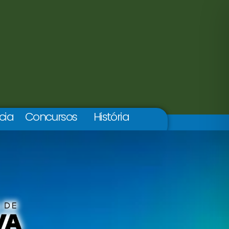
cia
Concursos
História