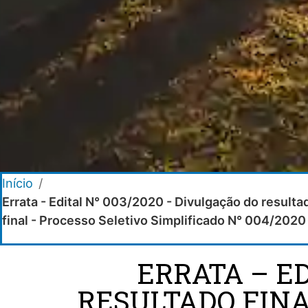
Início
/
Errata - Edital N° 003/2020 - Divulgação do result
final - Processo Seletivo Simplificado N° 004/2020
ERRATA – ED
RESULTADO FINA