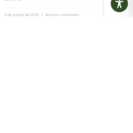
5 de agosto de 2026
Nenhum comentário
Aviso de Licitação Pregão
Eletrônico Nº 21/2026
LER MAIS »
31 de julho de 2026
Nenhum comentário
rias
Autarquias
 Municipal de
Instituto de Previdência dos