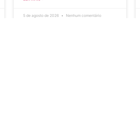
5 de agosto de 2026
Nenhum comentário
Aviso de Licitação Pregão
Eletrônico Nº 20/2026
LER MAIS »
31 de julho de 2026
Nenhum comentário
do
Secreta
Serviços
Secretaria
Portal Cultura Jaguariaíva