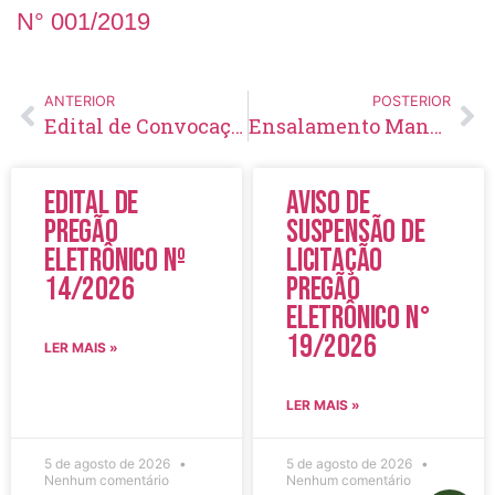
N° 001/2019
ANTERIOR
POSTERIOR
Edital de Convocação 071 – Concurso Público 001/2016
Ensalamento Manhã COLÉGIO ESTADUAL RODRIGUES ALVES
Edital de
Aviso de
Pregão
Suspensão de
Eletrônico Nº
Licitação
14/2026
Pregão
Eletrônico N°
19/2026
LER MAIS »
LER MAIS »
5 de agosto de 2026
5 de agosto de 2026
Nenhum comentário
Nenhum comentário