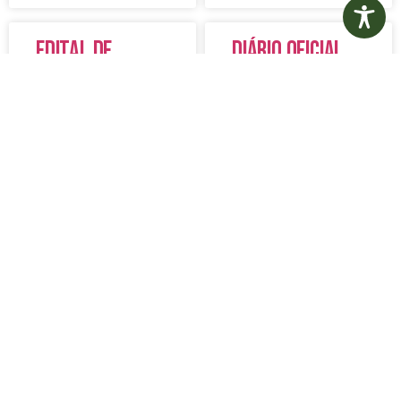
Edital de
Diário Oficial
Convocação
Eletrônico –
080 – Concurso
Edição 1082 –
Público
05/08/2026
001/2023
LER MAIS »
LER MAIS »
5 de agosto de 2026
5 de agosto de 2026
Nenhum comentário
Nenhum comentário
Aviso de
Aviso de
Licitação
Licitação
Pregão
Pregão
Eletrônico Nº
Eletrônico Nº