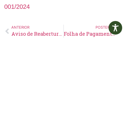
001/2024
ANTERIOR
POSTERIOR
Aviso de Reabertura de Licitação Pregão Eletrônico Nº02/2024
Folha de Pagamento – Maio – 2024
Edital de
Aviso de
Pregão
Suspensão de
Eletrônico Nº
Licitação
14/2026
Pregão
Eletrônico N°
19/2026
LER MAIS »
LER MAIS »
5 de agosto de 2026
5 de agosto de 2026
Nenhum comentário
Nenhum comentário