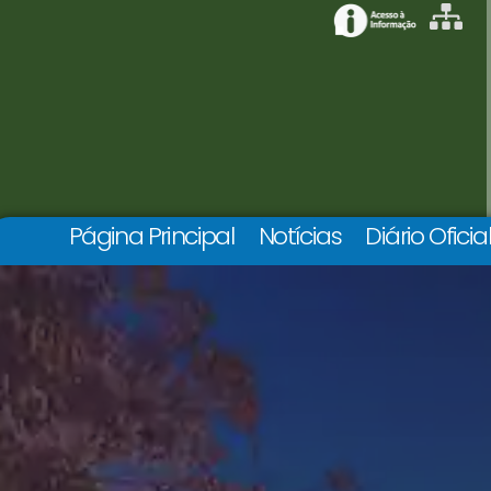
Página Principal
Notícias
Diário Oficia