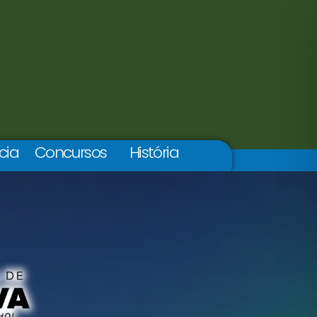
cia
Concursos
História