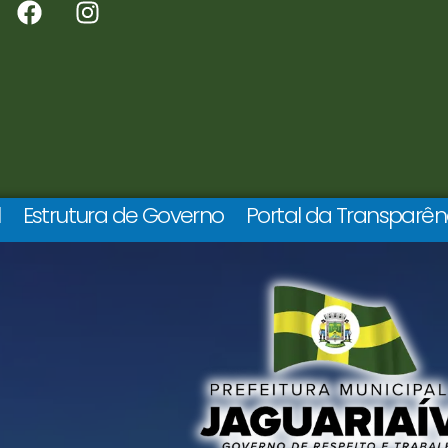
l
Estrutura de Governo
Portal da Transparên