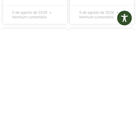
5 de agosto de 2026
5 de agosto de 2026
Nenhum comentário
Nenhum comentário
Edital de
Diário Oficial
Convocação
Eletrônico –
080 – Concurso
Edição 1082 –
Público
05/08/2026
001/2023
LER MAIS »
LER MAIS »
5 de agosto de 2026
5 de agosto de 2026
Nenhum comentário
Nenhum comentário
Aviso de
Aviso de
Licitação
Licitação