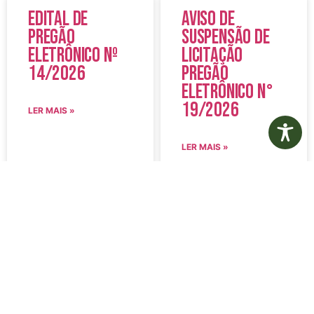
Edital de
Aviso de
Pregão
Suspensão de
Eletrônico Nº
Licitação
14/2026
Pregão
Eletrônico N°
19/2026
LER MAIS »
LER MAIS »
5 de agosto de 2026
5 de agosto de 2026
Nenhum comentário
Nenhum comentário
Edital de
Diário Oficial
Convocação
Eletrônico –
080 – Concurso
Edição 1082 –
Público
05/08/2026