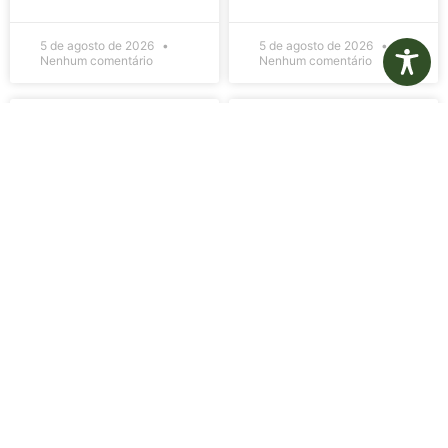
5 de agosto de 2026
5 de agosto de 2026
Nenhum comentário
Nenhum comentário
Edital de
Diário Oficial
Convocação
Eletrônico –
080 – Concurso
Edição 1082 –
Público
05/08/2026
001/2023
LER MAIS »
LER MAIS »
5 de agosto de 2026
5 de agosto de 2026
Nenhum comentário
Nenhum comentário
Aviso de
Aviso de