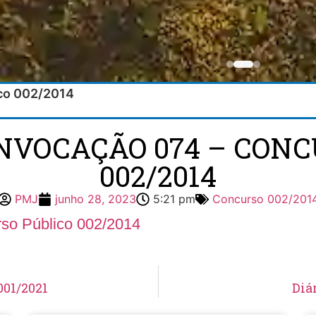
ico 002/2014
ONVOCAÇÃO 074 – CONC
002/2014
PMJ
junho 28, 2023
5:21 pm
Concurso 002/201
so Público 002/2014
001/2021
Diá