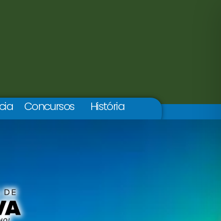
cia
Concursos
História