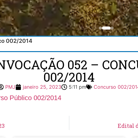
ico 002/2014
ONVOCAÇÃO 052 – CONC
002/2014
PMJ
janeiro 25, 2023
5:11 pm
Concurso 002/201
so Público 002/2014
23
Edital 