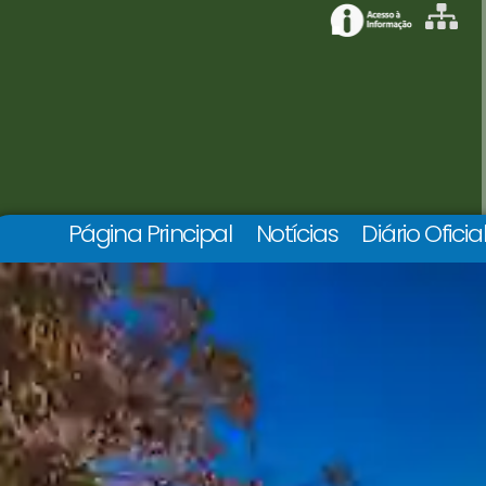
Página Principal
Notícias
Diário Oficia