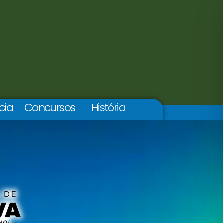
cia
Concursos
História