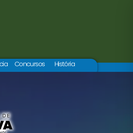
cia
Concursos
História