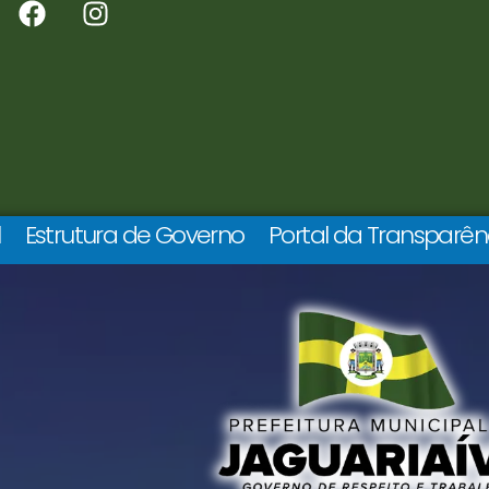
l
Estrutura de Governo
Portal da Transparên