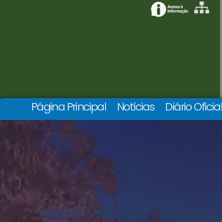
Página Principal
Notícias
Diário Oficia