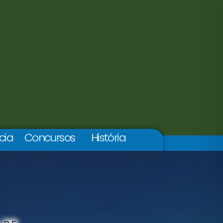
cia
Concursos
História