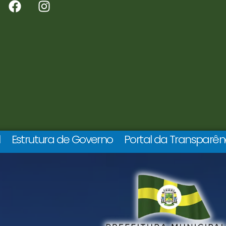
l
Estrutura de Governo
Portal da Transparên