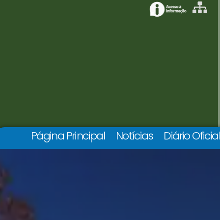
Página Principal
Notícias
Diário Oficia