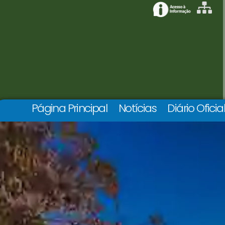
Página Principal
Notícias
Diário Oficia