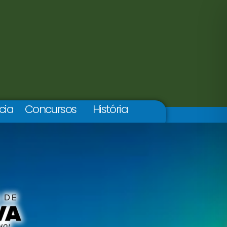
cia
Concursos
História