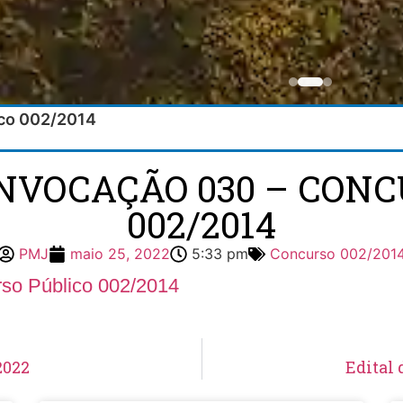
ico 002/2014
ONVOCAÇÃO 030 – CONC
002/2014
PMJ
maio 25, 2022
5:33 pm
Concurso 002/201
so Público 002/2014
2022
Edital 