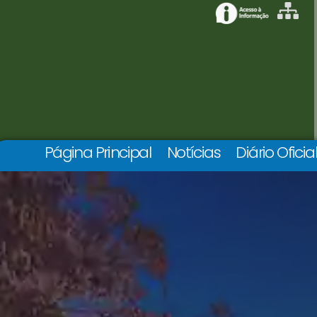
Página Principal
Notícias
Diário Oficia