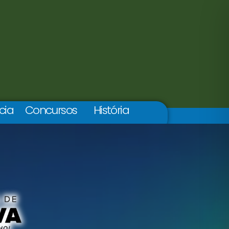
cia
Concursos
História