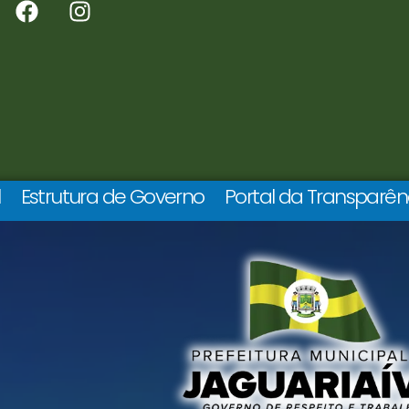
l
Estrutura de Governo
Portal da Transparên