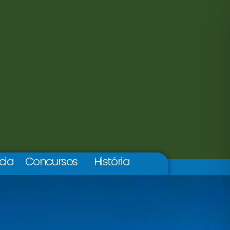
cia
Concursos
História