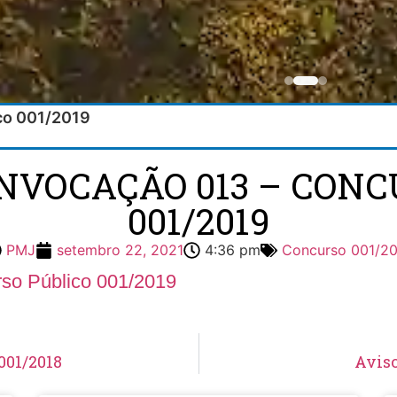
ico 001/2019
ONVOCAÇÃO 013 – CONC
001/2019
PMJ
setembro 22, 2021
4:36 pm
Concurso 001/2
so Público 001/2019
001/2018
Aviso