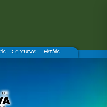
cia
Concursos
História