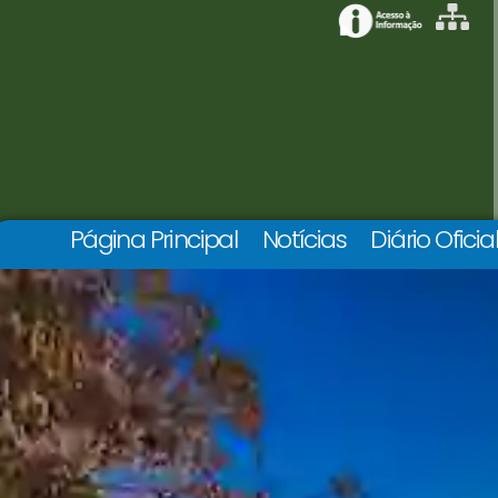
Página Principal
Notícias
Diário Oficia