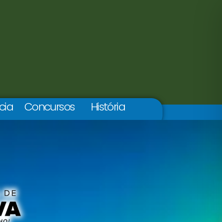
cia
Concursos
História