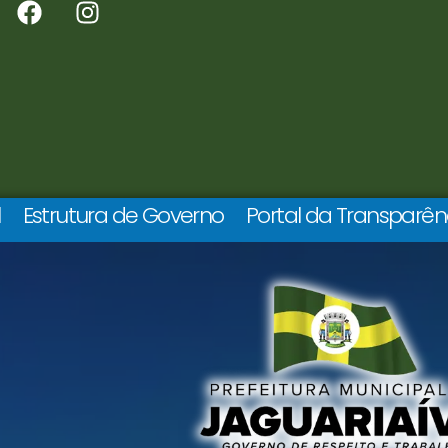
l
Estrutura de Governo
Portal da Transparên