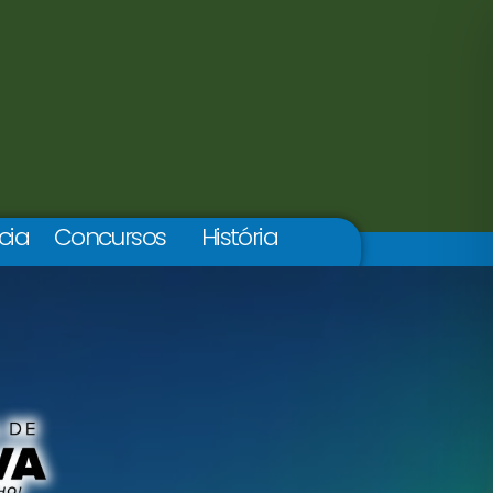
cia
Concursos
História