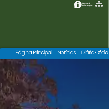
Página Principal
Notícias
Diário Oficia