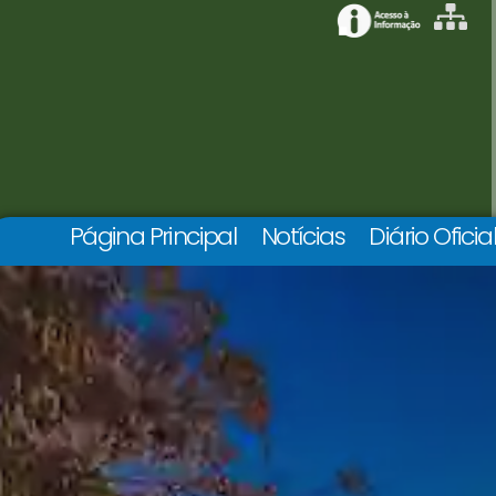
Página Principal
Notícias
Diário Oficia