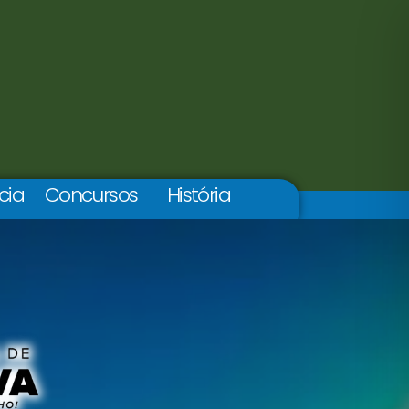
cia
Concursos
História