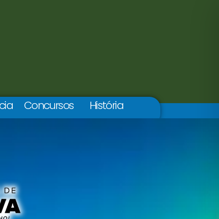
cia
Concursos
História