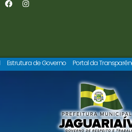
l
Estrutura de Governo
Portal da Transparên