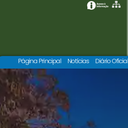
Página Principal
Notícias
Diário Oficia