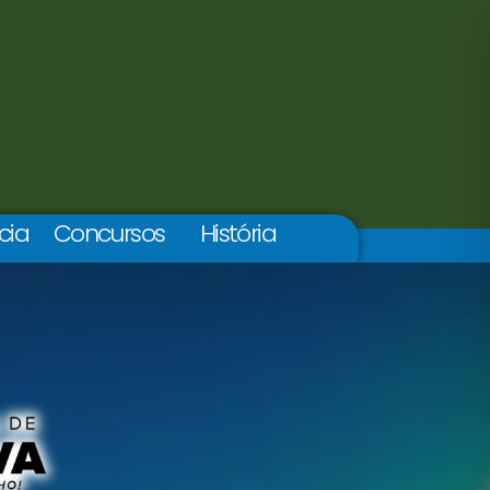
cia
Concursos
História