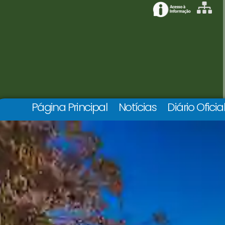
Página Principal
Notícias
Diário Oficia