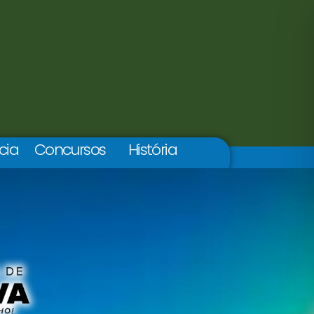
cia
Concursos
História