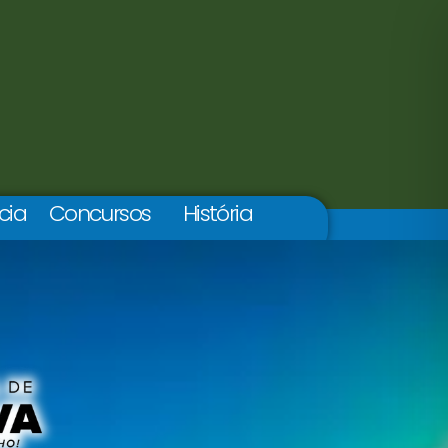
cia
Concursos
História