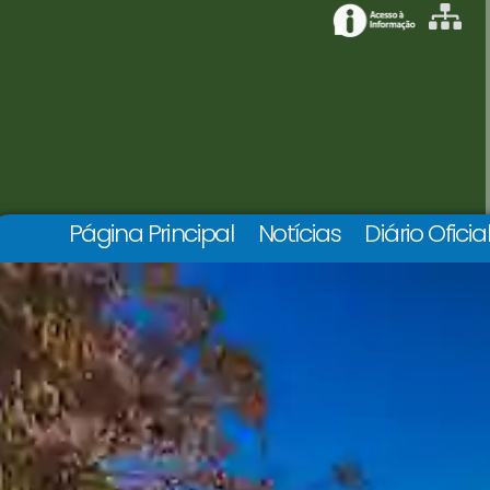
Página Principal
Notícias
Diário Oficia