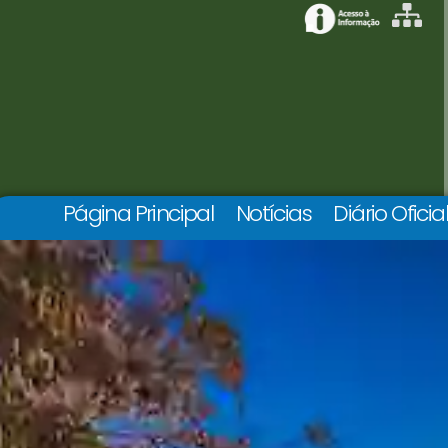
Página Principal
Notícias
Diário Oficia