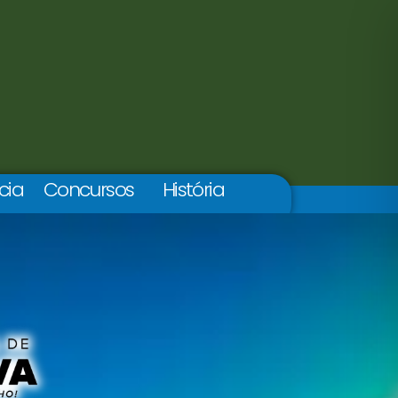
cia
Concursos
História