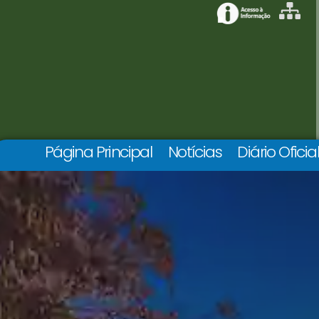
Página Principal
Notícias
Diário Oficia