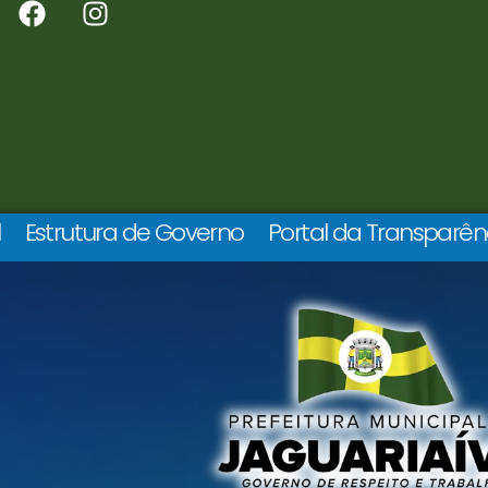
l
Estrutura de Governo
Portal da Transparên