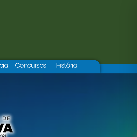
cia
Concursos
História