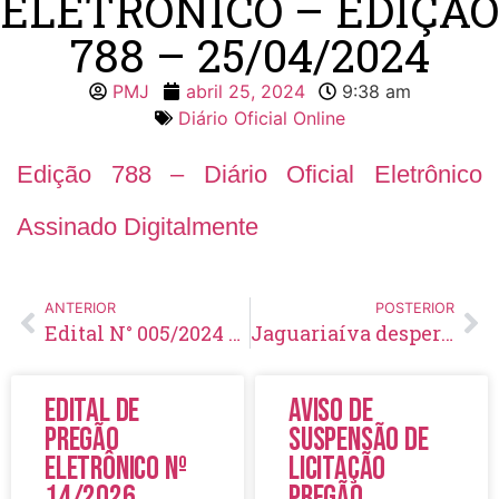
ELETRÔNICO – EDIÇÃO
788 – 25/04/2024
PMJ
abril 25, 2024
9:38 am
Diário Oficial Online
Edição 788 – Diário Oficial Eletrônico
Assinado Digitalmente
ANTERIOR
POSTERIOR
Edital N° 005/2024 – Homologação Preliminar das Inscrições e Demais Disposições – Processo Seletivo Simplificado N° 001/2024
Jaguariaíva desperta interesse de paleontólogos internacionais
Edital de
Aviso de
Pregão
Suspensão de
Eletrônico Nº
Licitação
14/2026
Pregão