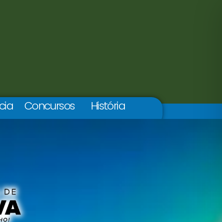
cia
Concursos
História