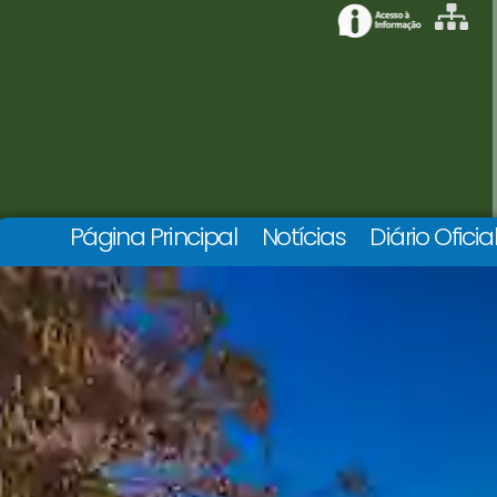
Página Principal
Notícias
Diário Oficia