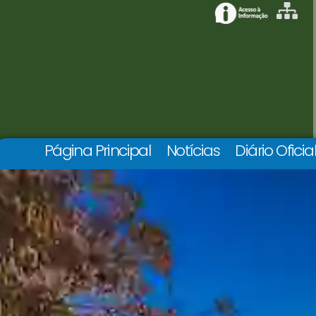
Página Principal
Notícias
Diário Oficia