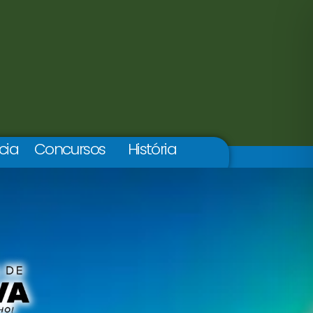
cia
Concursos
História