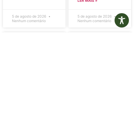
LER MAIS »
5 de agosto de 2026
5 de agosto de 2026
Nenhum comentário
Nenhum comentário
Edital de
Diário Oficial
Convocação
Eletrônico –
080 – Concurso
Edição 1082 –
Público
05/08/2026
001/2023
LER MAIS »
LER MAIS »
5 de agosto de 2026
5 de agosto de 2026
Nenhum comentário
Nenhum comentário
Aviso de
Aviso de