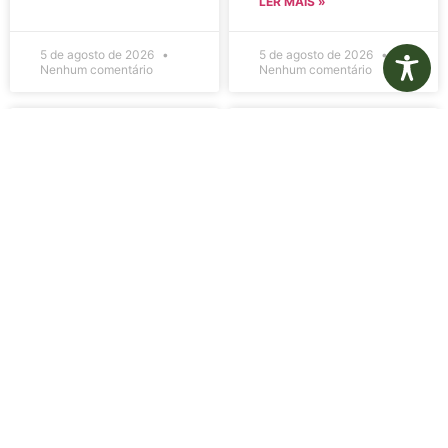
LER MAIS »
5 de agosto de 2026
5 de agosto de 2026
Nenhum comentário
Nenhum comentário
Edital de
Diário Oficial
Convocação
Eletrônico –
080 – Concurso
Edição 1082 –
Público
05/08/2026
001/2023
LER MAIS »
LER MAIS »
5 de agosto de 2026
5 de agosto de 2026
Nenhum comentário
Nenhum comentário
Aviso de
Aviso de