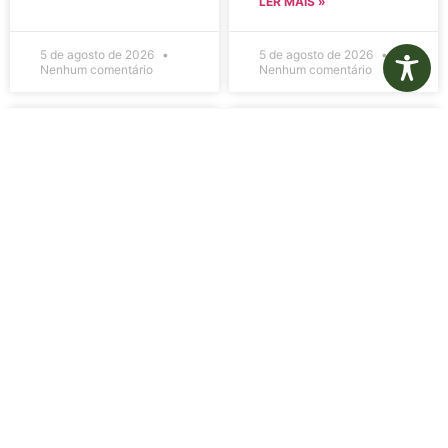
LER MAIS »
5 de agosto de 2026
5 de agosto de 2026
Nenhum comentário
Nenhum comentário
Edital de
Diário Oficial
Convocação
Eletrônico –
080 – Concurso
Edição 1082 –
Público
05/08/2026
001/2023
LER MAIS »
LER MAIS »
5 de agosto de 2026
5 de agosto de 2026
Nenhum comentário
Nenhum comentário
Aviso de
Aviso de