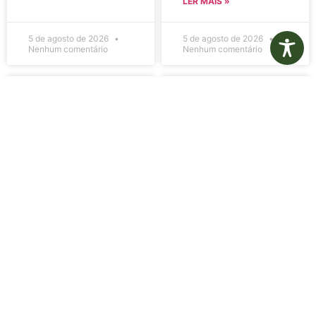
LER MAIS »
5 de agosto de 2026
5 de agosto de 2026
Nenhum comentário
Nenhum comentário
Edital de
Diário Oficial
Convocação
Eletrônico –
080 – Concurso
Edição 1082 –
Público
05/08/2026
001/2023
LER MAIS »
LER MAIS »
5 de agosto de 2026
5 de agosto de 2026
Nenhum comentário
Nenhum comentário
Aviso de
Aviso de