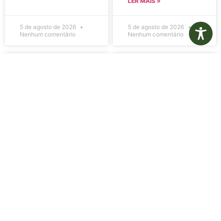
LER MAIS »
5 de agosto de 2026
5 de agosto de 2026
Nenhum comentário
Nenhum comentário
Edital de
Diário Oficial
Convocação
Eletrônico –
080 – Concurso
Edição 1082 –
Público
05/08/2026
001/2023
LER MAIS »
LER MAIS »
5 de agosto de 2026
5 de agosto de 2026
Nenhum comentário
Nenhum comentário
Aviso de
Aviso de