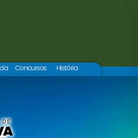
cia
Concursos
História