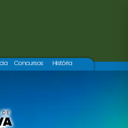
cia
Concursos
História