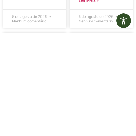
LER MAIS »
5 de agosto de 2026
5 de agosto de 2026
Nenhum comentário
Nenhum comentário
Edital de
Diário Oficial
Convocação
Eletrônico –
080 – Concurso
Edição 1082 –
Público
05/08/2026
001/2023
LER MAIS »
LER MAIS »
5 de agosto de 2026
5 de agosto de 2026
Nenhum comentário
Nenhum comentário
Aviso de
Aviso de