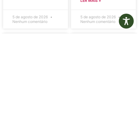
LER MAIS »
5 de agosto de 2026
5 de agosto de 2026
Nenhum comentário
Nenhum comentário
Edital de
Diário Oficial
Convocação
Eletrônico –
080 – Concurso
Edição 1082 –
Público
05/08/2026
001/2023
LER MAIS »
LER MAIS »
5 de agosto de 2026
5 de agosto de 2026
Nenhum comentário
Nenhum comentário
Aviso de
Aviso de