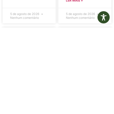
LER MAIS »
5 de agosto de 2026
5 de agosto de 2026
Nenhum comentário
Nenhum comentário
Edital de
Diário Oficial
Convocação
Eletrônico –
080 – Concurso
Edição 1082 –
Público
05/08/2026
001/2023
LER MAIS »
LER MAIS »
5 de agosto de 2026
5 de agosto de 2026
Nenhum comentário
Nenhum comentário
Aviso de
Aviso de