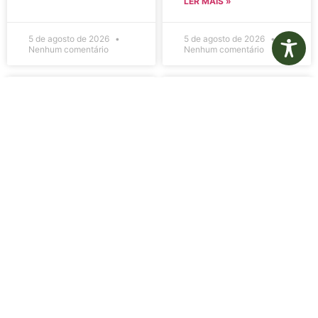
LER MAIS »
5 de agosto de 2026
5 de agosto de 2026
Nenhum comentário
Nenhum comentário
Edital de
Diário Oficial
Convocação
Eletrônico –
080 – Concurso
Edição 1082 –
Público
05/08/2026
001/2023
LER MAIS »
LER MAIS »
5 de agosto de 2026
5 de agosto de 2026
Nenhum comentário
Nenhum comentário
Aviso de
Aviso de