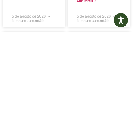
LER MAIS »
5 de agosto de 2026
5 de agosto de 2026
Nenhum comentário
Nenhum comentário
Edital de
Diário Oficial
Convocação
Eletrônico –
080 – Concurso
Edição 1082 –
Público
05/08/2026
001/2023
LER MAIS »
LER MAIS »
5 de agosto de 2026
5 de agosto de 2026
Nenhum comentário
Nenhum comentário
Aviso de
Aviso de