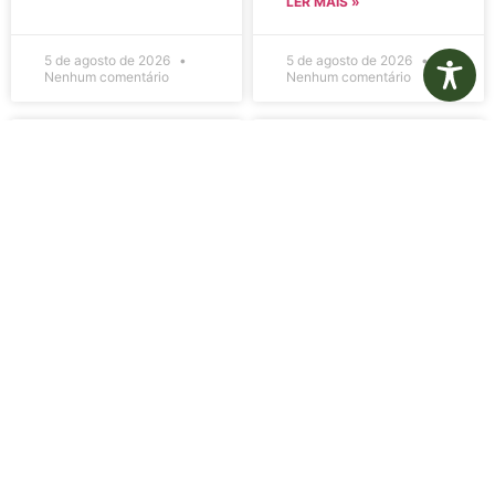
LER MAIS »
5 de agosto de 2026
5 de agosto de 2026
Nenhum comentário
Nenhum comentário
Edital de
Diário Oficial
Convocação
Eletrônico –
080 – Concurso
Edição 1082 –
Público
05/08/2026
001/2023
LER MAIS »
LER MAIS »
5 de agosto de 2026
5 de agosto de 2026
Nenhum comentário
Nenhum comentário
Aviso de
Aviso de