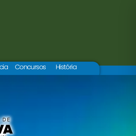
cia
Concursos
História