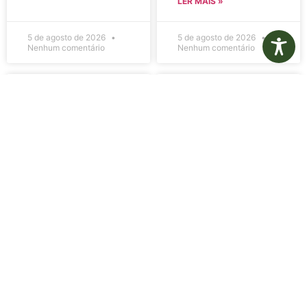
LER MAIS »
5 de agosto de 2026
5 de agosto de 2026
Nenhum comentário
Nenhum comentário
Edital de
Diário Oficial
Convocação
Eletrônico –
080 – Concurso
Edição 1082 –
Público
05/08/2026
001/2023
LER MAIS »
LER MAIS »
5 de agosto de 2026
5 de agosto de 2026
Nenhum comentário
Nenhum comentário
Aviso de
Aviso de