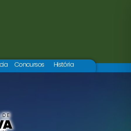
cia
Concursos
História