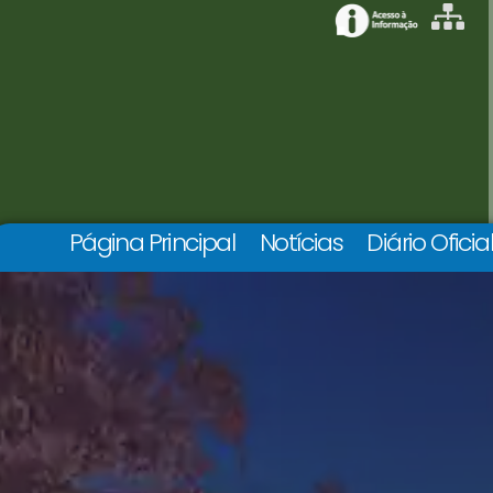
Página Principal
Notícias
Diário Oficia