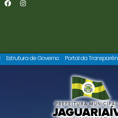
l
Estrutura de Governo
Portal da Transparên