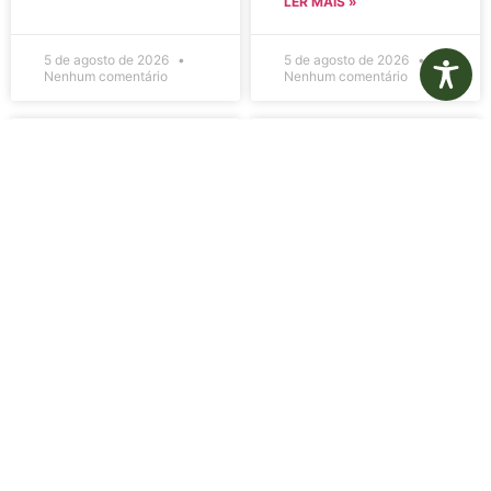
LER MAIS »
5 de agosto de 2026
5 de agosto de 2026
Nenhum comentário
Nenhum comentário
Edital de
Diário Oficial
Convocação
Eletrônico –
080 – Concurso
Edição 1082 –
Público
05/08/2026
001/2023
LER MAIS »
LER MAIS »
5 de agosto de 2026
5 de agosto de 2026
Nenhum comentário
Nenhum comentário
Aviso de
Aviso de