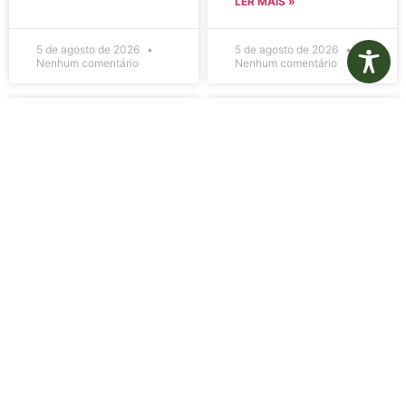
LER MAIS »
5 de agosto de 2026
5 de agosto de 2026
Nenhum comentário
Nenhum comentário
Edital de
Diário Oficial
Convocação
Eletrônico –
080 – Concurso
Edição 1082 –
Público
05/08/2026
001/2023
LER MAIS »
LER MAIS »
5 de agosto de 2026
5 de agosto de 2026
Nenhum comentário
Nenhum comentário
Aviso de
Aviso de