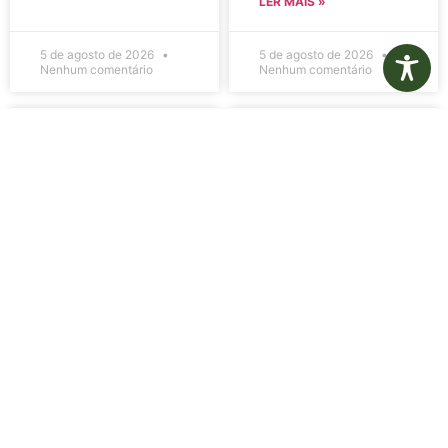
LER MAIS »
5 de agosto de 2026
5 de agosto de 2026
Nenhum comentário
Nenhum comentário
Edital de
Diário Oficial
Convocação
Eletrônico –
080 – Concurso
Edição 1082 –
Público
05/08/2026
001/2023
LER MAIS »
LER MAIS »
5 de agosto de 2026
5 de agosto de 2026
Nenhum comentário
Nenhum comentário
Aviso de
Aviso de