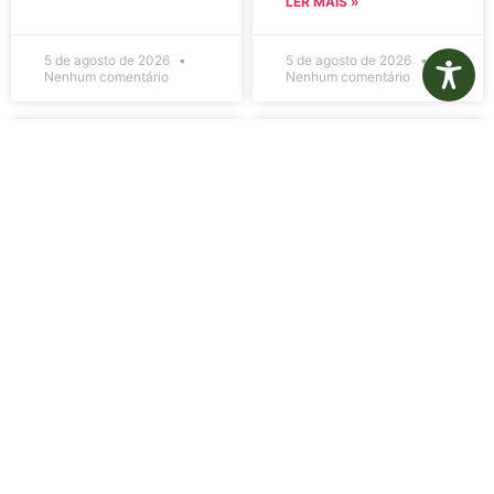
LER MAIS »
5 de agosto de 2026
5 de agosto de 2026
Nenhum comentário
Nenhum comentário
Edital de
Diário Oficial
Convocação
Eletrônico –
080 – Concurso
Edição 1082 –
Público
05/08/2026
001/2023
LER MAIS »
LER MAIS »
5 de agosto de 2026
5 de agosto de 2026
Nenhum comentário
Nenhum comentário
Aviso de
Aviso de