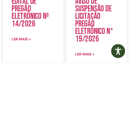
Edital de
Aviso de
Pregão
Suspensão de
Eletrônico Nº
Licitação
14/2026
Pregão
Eletrônico N°
19/2026
LER MAIS »
LER MAIS »
5 de agosto de 2026
5 de agosto de 2026
Nenhum comentário
Nenhum comentário
Edital de
Diário Oficial
Convocação
Eletrônico –
080 – Concurso
Edição 1082 –
Público
05/08/2026
001/2023